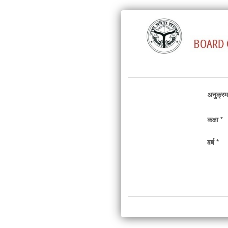
अनुक्रम
कक्षा *
वर्ष *